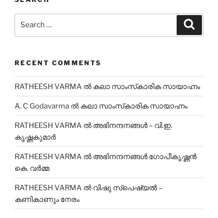
Search
Search
for:
RECENT COMMENTS
RATHEESH VARMA
ല്‍
കലാ സാംസ്‌കാരിക സായാഹ്നം
A. C Godavarma
ല്‍
കലാ സാംസ്‌കാരിക സായാഹ്നം
RATHEESH VARMA
ല്‍
അഭിനന്ദനങ്ങൾ – വി.ഇ.
കൃഷ്ണകുമാർ
RATHEESH VARMA
ല്‍
അഭിനന്ദനങ്ങൾ ഗോപീകൃഷ്ണൻ
കെ. വർമ്മ
RATHEESH VARMA
ല്‍
വിഷു സ്പെഷ്യൽ –
കണികാണും നേരം