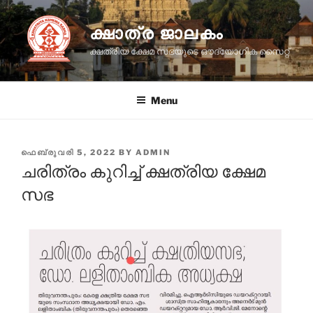
Skip
to
ക്ഷാത്ര ജാലകം
content
ക്ഷത്രിയ ക്ഷേമ സഭയുടെ ഔദ്യോഗിക സൈറ്റ്
Menu
POSTED
ഫെബ്രുവരി 5, 2022
BY
ADMIN
ON
ചരിത്രം കുറിച്ച് ക്ഷത്രിയ ക്ഷേമ
സഭ