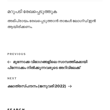
o
p
k
മറുപടി രേഖപ്പെടുത്തുക
അഭിപ്രായം രേഖപ്പെടുത്താ‍ൻ താങ്കൾ
ലോഗ്ഡ് ഇൻ
ആയിരിക്കണം.
പോസ്റ്റുകളിലൂടെ
Previous
PREVIOUS
Post
മുന്നോക്ക വിഭാഗങ്ങളിലെ സാമ്പത്തികമായി
പിന്നോക്കം നിൽക്കുന്നവരുടെ അറിവിലേക്ക്
Next
NEXT
Post
ക്ഷാത്രസ്പന്ദനം (ജനുവരി 2022)
SEARCH