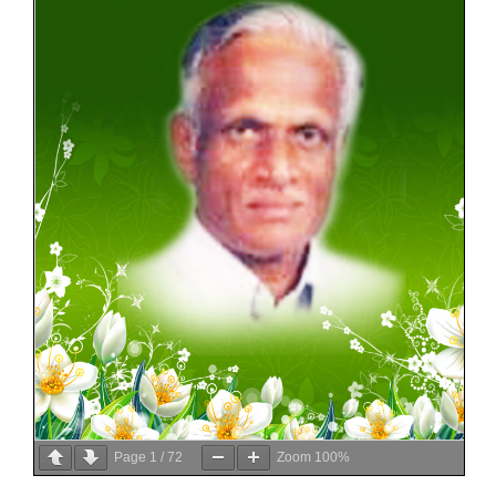
Page
1
/
72
Zoom
100%