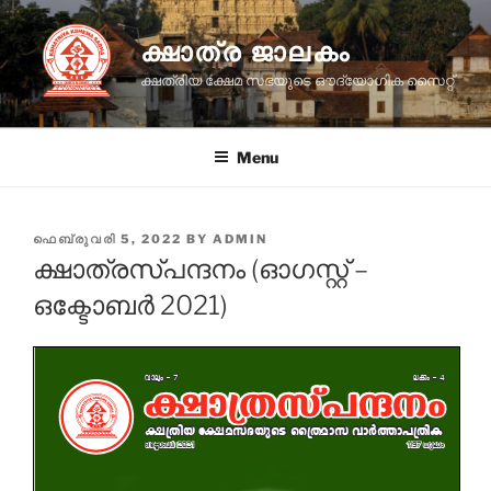
Skip
to
ക്ഷാത്ര ജാലകം
content
ക്ഷത്രിയ ക്ഷേമ സഭയുടെ ഔദ്യോഗിക സൈറ്റ്
Menu
POSTED
ഫെബ്രുവരി 5, 2022
BY
ADMIN
ON
ക്ഷാത്രസ്പന്ദനം (ഓഗസ്റ്റ് –
ഒക്ടോബർ 2021)