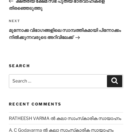
ക്ഷത്രീയ ക്ഷേമ സഭ പുതിയ ഭാരവാഹികളെ
തിരഞ്ഞെടുത്തു
Next
NEXT
Post
മുന്നോക്ക വിഭാഗങ്ങളിലെ സാമ്പത്തികമായി പിന്നോക്കം
നിൽക്കുന്നവരുടെ അറിവിലേക്ക്
SEARCH
Search
Search
for:
RECENT COMMENTS
RATHEESH VARMA
ല്‍
കലാ സാംസ്‌കാരിക സായാഹ്നം
A. C Godavarma
ല്‍
കലാ സാംസ്‌കാരിക സായാഹ്നം