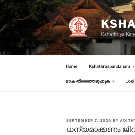
Skip
to
content
KSHA
Kshathriya Ksh
Home
Kshathraspandanam
ഭാഷ തിരഞ്ഞെടുക്കുക
Logi
POSTED
SEPTEMBER 7, 2020
BY
ADITH
ON
ധന്യമാക്കണം ജീ