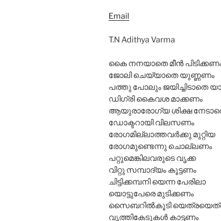
Email
T.N Adithya Varma
കൈ നനയാതെ മീൻ പിടിക്കണ
ജോലി ചെയ്യാതെ യുണ്ണണം
പത്തു പോലും ജയിച്ചിടാതെ യ
ഡിഗ്രി കൈവശ മാക്കണം
ആയുരാരോഗ്യ ശിക്ഷ നേടാ
ഡോക്ടറായി വിലസണം
രോഗമില്ലാത്തവർക്കു മുറ്റിയ
രോഗമുണ്ടെന്നു ചൊല്ലണം
പറ്റുമെങ്കിലവരുടെ വൃക്ക
വിറ്റു സമ്പാദ്യം കൂട്ടണം
ചിട്ടിക്കമ്പനി യെന്ന പേരിലാ
യൊട്ടുപേരെ മുടിക്കണം
സൈബറിൽകൂടി യെത്രയെത
വൃത്തികേടുകൾ കാട്ടണം