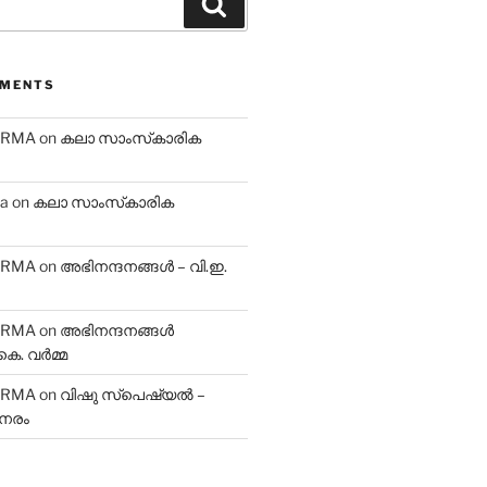
Search
MMENTS
ARMA
on
കലാ സാംസ്‌കാരിക
ma
on
കലാ സാംസ്‌കാരിക
ARMA
on
അഭിനന്ദനങ്ങൾ – വി.ഇ.
ARMA
on
അഭിനന്ദനങ്ങൾ
െ. വർമ്മ
ARMA
on
വിഷു സ്പെഷ്യൽ –
േരം