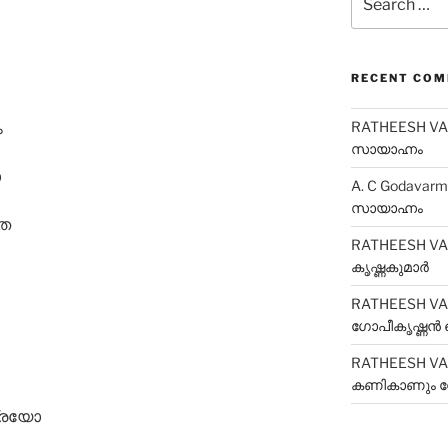
for:
RECENT CO
RATHEESH V
ം
സായാഹ്നം
ാ
A. C Godavar
സായാഹ്നം
തെ
RATHEESH V
കൃഷ്ണകുമാർ
RATHEESH V
ഗോപീകൃഷ്ണൻ ക
RATHEESH V
കണികാണും ന
്രയോ