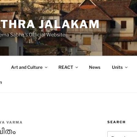
THRA JALAKAM
ema Sabha's Official Website
Art and Culture
REACT
News
Units
n
SEARCH
YA VARMA
വിതം
Search