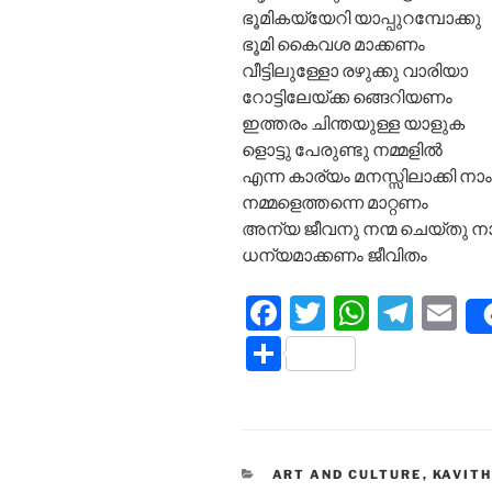
ഭൂമികയ്യേറി യാപ്പുറമ്പോക്കു
ഭൂമി കൈവശ മാക്കണം
വീട്ടിലുള്ളോ രഴുക്കു വാരിയാ
റോട്ടിലേയ്ക്ക ങ്ങെറിയണം
ഇത്തരം ചിന്തയുള്ള യാളുക
ളൊട്ടു പേരുണ്ടു നമ്മളിൽ
എന്ന കാര്യം മനസ്സിലാക്കി നാം
നമ്മളെത്തന്നെ മാറ്റണം
അന്യ ജീവനു നന്മ ചെയ്തു ന
ധന്യമാക്കണം ജീവിതം
F
T
W
T
E
a
w
h
el
m
S
c
itt
at
e
ai
h
e
er
s
gr
l
ar
b
A
a
e
CATEGORIES
ART AND CULTURE
o
p
m
,
KAVIT