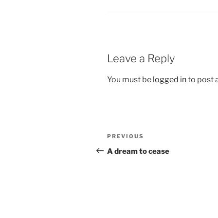
o
p
k
Leave a Reply
You must be
logged in
to post
Post
Previous
PREVIOUS
navigation
Post
A dream to cease