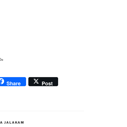
ാം
Share
Post
HA JALAKAM