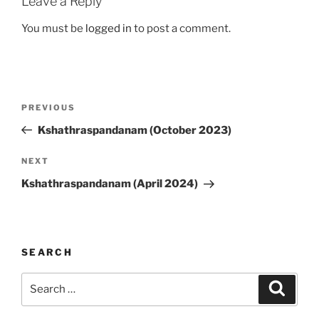
Leave a Reply
You must be
logged in
to post a comment.
Post
Previous
PREVIOUS
navigation
Post
Kshathraspandanam (October 2023)
Next
NEXT
Post
Kshathraspandanam (April 2024)
SEARCH
Search
Search
for: