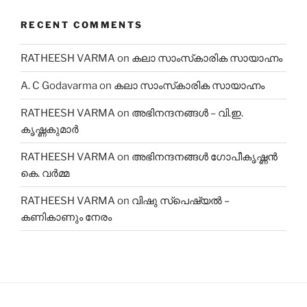
RECENT COMMENTS
RATHEESH VARMA
on
കലാ സാംസ്‌കാരിക സായാഹ്നം
A. C Godavarma
on
കലാ സാംസ്‌കാരിക സായാഹ്നം
RATHEESH VARMA
on
അഭിനന്ദനങ്ങൾ – വി.ഇ.
കൃഷ്ണകുമാർ
RATHEESH VARMA
on
അഭിനന്ദനങ്ങൾ ഗോപീകൃഷ്ണൻ
കെ. വർമ്മ
RATHEESH VARMA
on
വിഷു സ്പെഷ്യൽ –
കണികാണും നേരം