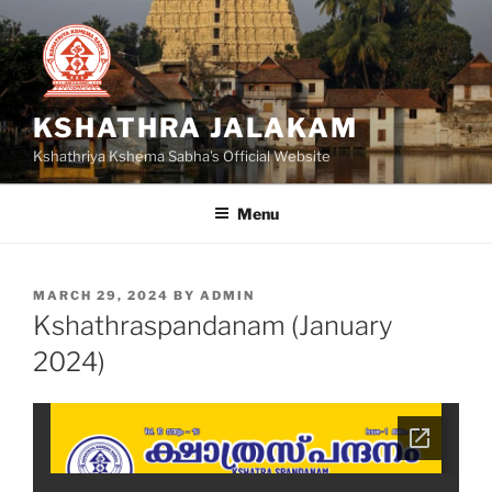
Skip
to
content
KSHATHRA JALAKAM
Kshathriya Kshema Sabha's Official Website
Menu
POSTED
MARCH 29, 2024
BY
ADMIN
ON
Kshathraspandanam (January
2024)